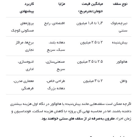
نوع سقف
میانگین قیمت
مزایا
کاربرد
(تومان/مترمربع)
پیشنهادی
تیرچه‌بلوک
۱٫۳ تا ۱٫۸ میلیون
اقتصادی، رایج
پروژه‌های
سنتی
مسکونی کوچک
پیش‌تنیده
۲ تا ۲.۵ میلیون
دهانه بلند،
برج‌ها، مراکز
سبک، سریع
تجاری
هالوکور
۲.۵ تا ۳.۵ میلیون
صنعتی‌سازی،
انبوه‌سازی،
سریع
اداری
وافل
۲ تا ۳ میلیون
طراحی خاص،
معماری مدرن،
دهانه بزرگ
فرهنگی
اگرچه ممکن است سقف‌هایی مانند پیش‌تنیده یا هالوکور در نگاه اول هزینه بیشتری
داشته باشند، اما در محاسبه نهایی کل پروژه (با کاهش هزینه اسکلت، فونداسیون و
زمان اجرا)،
مقرون به‌صرفه تر از سقف های سنتی خواهند بود
.