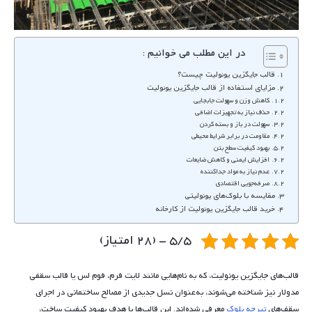
در این مطلب می خوانیم :
قالب جایگزین یونولیت چیست؟
مزایای استفاده از قالب جایگزین یونولیت
کاهش وزن و سهولت جابجایی
حذف نیاز به تجهیزات اضافی
سهولت در باز و بسته کردن
مقاومت در برابر شرایط محیطی
بهبود کیفیت سطح بتن
افزایش ایمنی و کاهش ضایعات
عدم نیاز به مواد جداکننده
صرفه‌جویی اقتصادی
مقایسه با بلوک‌های یونولیتی
خرید قالب جایگزین یونولیت از کارخانه
5/5 - (28 امتیاز)
قالب‌های جایگزین یونولیت، که به نام‌هایی مانند لایت فرم، فوم لس یا قالب سقفی
مدولار نیز شناخته می‌شوند، به‌عنوان نسل جدیدی از مصالح ساختمانی در اجرای
سقف‌های
تیرچه بلوک
معرفی شده‌اند. این قالب‌ها با هدف بهبود کیفیت ساخت،